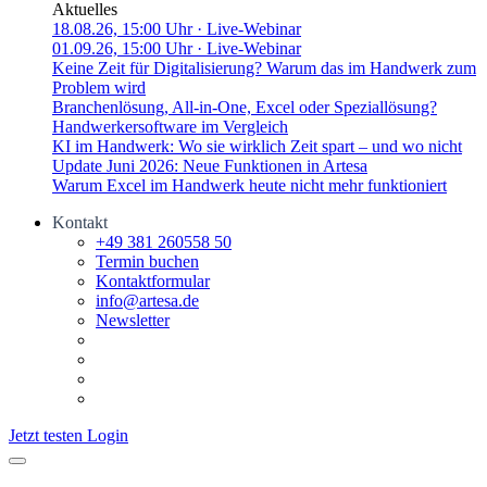
Aktuelles
18.08.26, 15:00 Uhr
· Live-Webinar
01.09.26, 15:00 Uhr
· Live-Webinar
Keine Zeit für Digitalisierung? Warum das im Handwerk zum
Problem wird
Branchenlösung, All-in-One, Excel oder Speziallösung?
Handwerkersoftware im Vergleich
KI im Handwerk: Wo sie wirklich Zeit spart – und wo nicht
Update Juni 2026: Neue Funktionen in Artesa
Warum Excel im Handwerk heute nicht mehr funktioniert
Kontakt
+49 381 260558 50
Termin buchen
Kontaktformular
info@artesa.de
Newsletter
Jetzt testen
Login