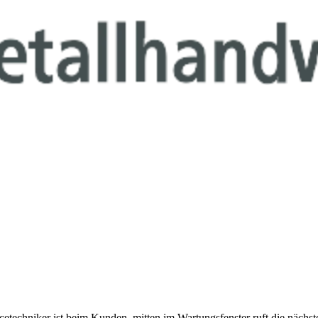
techniker ist beim Kunden, mitten im Wartungsfenster ruft die nächste