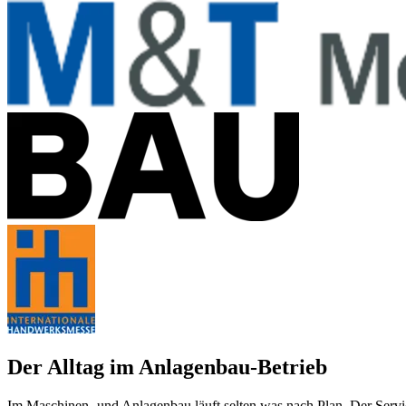
Der Alltag im Anlagenbau-Betrieb
Im Maschinen- und Anlagenbau läuft selten was nach Plan. Der Service