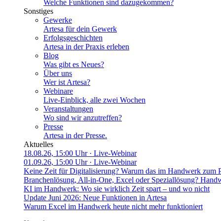
Welche Funktionen sind dazugekommen?
Sonstiges
Gewerke
Artesa für dein Gewerk
Erfolgsgeschichten
Artesa in der Praxis erleben
Blog
Was gibt es Neues?
Über uns
Wer ist Artesa?
Webinare
Live-Einblick, alle zwei Wochen
Veranstaltungen
Wo sind wir anzutreffen?
Presse
Artesa in der Presse.
Aktuelles
18.08.26, 15:00 Uhr
· Live-Webinar
01.09.26, 15:00 Uhr
· Live-Webinar
Keine Zeit für Digitalisierung? Warum das im Handwerk zum 
Branchenlösung, All-in-One, Excel oder Speziallösung? Handw
KI im Handwerk: Wo sie wirklich Zeit spart – und wo nicht
Update Juni 2026: Neue Funktionen in Artesa
Warum Excel im Handwerk heute nicht mehr funktioniert