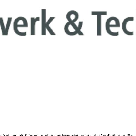
 Anlage mit Störung und in der Werkstatt wartet die Vorfertigung für