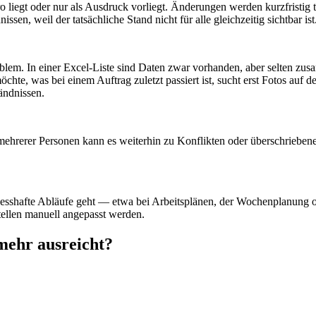
Büro liegt oder nur als Ausdruck vorliegt. Änderungen werden kurzfristi
en, weil der tatsächliche Stand nicht für alle gleichzeitig sichtbar ist
em. In einer Excel-Liste sind Daten zwar vorhanden, aber selten zusa
hte, was bei einem Auftrag zuletzt passiert ist, sucht erst Fotos au
ändnissen.
ung mehrerer Personen kann es weiterhin zu Konflikten oder überschrie
ozesshafte Abläufe geht — etwa bei Arbeitsplänen, der Wochenplanung o
tellen manuell angepasst werden.
mehr ausreicht?