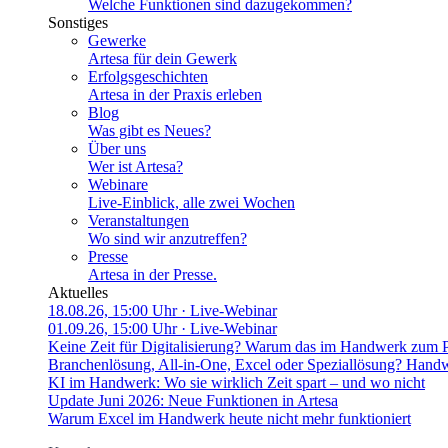
Welche Funktionen sind dazugekommen?
Sonstiges
Gewerke
Artesa für dein Gewerk
Erfolgsgeschichten
Artesa in der Praxis erleben
Blog
Was gibt es Neues?
Über uns
Wer ist Artesa?
Webinare
Live-Einblick, alle zwei Wochen
Veranstaltungen
Wo sind wir anzutreffen?
Presse
Artesa in der Presse.
Aktuelles
18.08.26, 15:00 Uhr
· Live-Webinar
01.09.26, 15:00 Uhr
· Live-Webinar
Keine Zeit für Digitalisierung? Warum das im Handwerk zum 
Branchenlösung, All-in-One, Excel oder Speziallösung? Handw
KI im Handwerk: Wo sie wirklich Zeit spart – und wo nicht
Update Juni 2026: Neue Funktionen in Artesa
Warum Excel im Handwerk heute nicht mehr funktioniert