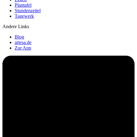
Plantafel
Stundenzettel
Tagewerk
Andere Links
Blog
artesa.de
Zur App