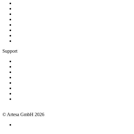
Gewerke
Preise
Kunden werben Kunden
Schnittstellen
Erfolgsgeschichten
Blog
Über Artesa
Jobs
Support
Termin buchen
+49 381 260558 50
support@artesa.de
Schulungen
Webinare
Handbuch
OpenAPI
Newsletter
Impressum
Datenschutz
AGB
© Artesa GmbH 2026