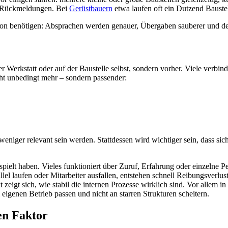
e Rückmeldungen. Bei
Gerüstbauern
etwa laufen oft ein Dutzend Baustell
on benötigen: Absprachen werden genauer, Übergaben sauberer und der
r Werkstatt oder auf der Baustelle selbst, sondern vorher. Viele verb
ht unbedingt mehr – sondern passender:
eniger relevant sein werden. Stattdessen wird wichtiger sein, dass sic
espielt haben. Vieles funktioniert über Zuruf, Erfahrung oder einzelne 
llel laufen oder Mitarbeiter ausfallen, entstehen schnell Reibungsverl
zeigt sich, wie stabil die internen Prozesse wirklich sind. Vor allem 
igenen Betrieb passen und nicht an starren Strukturen scheitern.
en Faktor