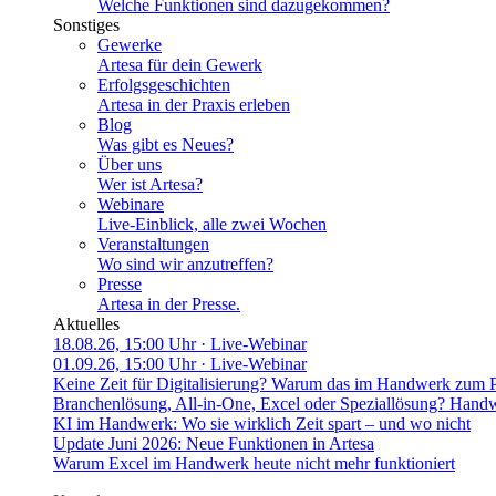
Welche Funktionen sind dazugekommen?
Sonstiges
Gewerke
Artesa für dein Gewerk
Erfolgsgeschichten
Artesa in der Praxis erleben
Blog
Was gibt es Neues?
Über uns
Wer ist Artesa?
Webinare
Live-Einblick, alle zwei Wochen
Veranstaltungen
Wo sind wir anzutreffen?
Presse
Artesa in der Presse.
Aktuelles
18.08.26, 15:00 Uhr
· Live-Webinar
01.09.26, 15:00 Uhr
· Live-Webinar
Keine Zeit für Digitalisierung? Warum das im Handwerk zum 
Branchenlösung, All-in-One, Excel oder Speziallösung? Handw
KI im Handwerk: Wo sie wirklich Zeit spart – und wo nicht
Update Juni 2026: Neue Funktionen in Artesa
Warum Excel im Handwerk heute nicht mehr funktioniert