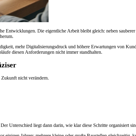
he Entwicklungen. Die eigentliche Arbeit bleibt gleich: neben saubere
m herum.
keit, mehr Digitalisierungsdruck und höhere Erwartungen von Kunden 
Abläufe diesen Anforderungen nicht immer standhalten.
äziser
 Zukunft nicht verändern.
er Unterschied liegt dann darin, wie klar diese Schritte organisiert sin
vor einigen Jahren: mehrere kleine oder große Baustellen gleichzeitig