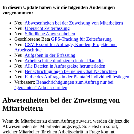
In diesem Update haben wir die folgenden Änderungen
vorgenommen:
Neu:
Abwesenheiten bei der Zuweisung von Mitarbeitern
Neu:
Übersicht Zeiterfassung
Neu:
Stündliche Abwesenheiten
Geschlossene Beta
GPS-Tracking für Zeiterfassung
Neu:
CSV-Export für Aufträge, Kunden, Projekte und
Arbeitsschritte
Neu:
Aufgaben in der Erfassung
Neu:
Arbeitsschritte duplizieren in der Plantafel
Neu:
Alle Dateien in Auftragsakte herunterladen
Neu:
Benachrichtigungen bei neuen Chat-Nachrichten
Neu:
Farbe des Auftrags in der Plantafel individuell festlegen
Verbessert:
Benachrichtigungen zum Auftrag nur bei
"geplanten" Arbeitsschritten
Abwesenheiten bei der Zuweisung von
Mitarbeitern
Wenn du Mitarbeiter zu einem Auftrag zuweist, werden dir jetzt die
Abwesenheiten der Mitarbeiter angezeigt. So siehst du sofort,
welcher Mitarbeiter für einen Arbeitsschritt in Frage kommt.