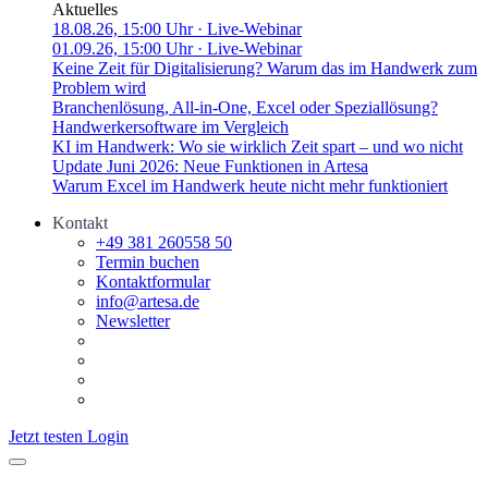
Aktuelles
18.08.26, 15:00 Uhr
· Live-Webinar
01.09.26, 15:00 Uhr
· Live-Webinar
Keine Zeit für Digitalisierung? Warum das im Handwerk zum
Problem wird
Branchenlösung, All-in-One, Excel oder Speziallösung?
Handwerkersoftware im Vergleich
KI im Handwerk: Wo sie wirklich Zeit spart – und wo nicht
Update Juni 2026: Neue Funktionen in Artesa
Warum Excel im Handwerk heute nicht mehr funktioniert
Kontakt
+49 381 260558 50
Termin buchen
Kontaktformular
info@artesa.de
Newsletter
Jetzt testen
Login